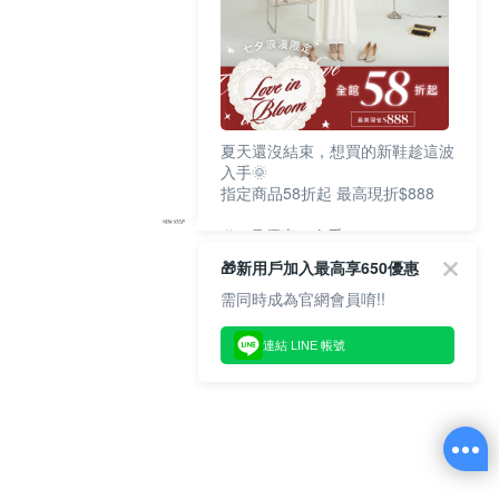
夏天還沒結束，想買的新鞋趁這波
入手🌞
指定商品58折起 最高現折$888
🎉 8月優惠一次看
①LINE購物最高10%回饋
🎁新用戶加入最高享650優惠
②每周限定品現折200
③指定商品58折起 最高現折$888
需同時成為官網會員唷!!
上班鞋、休閒鞋、涼鞋一次逛齊
連結 LINE 帳號
好搭、出遊好走、聚會也漂亮