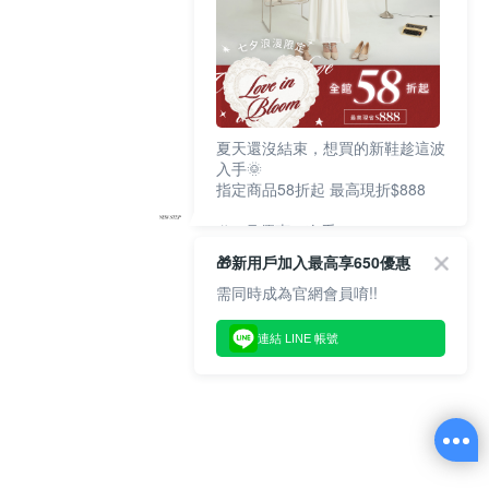
夏天還沒結束，想買的新鞋趁這波
入手🌞
指定商品58折起 最高現折$888
🎉 8月優惠一次看
①LINE購物最高10%回饋
🎁新用戶加入最高享650優惠
②每周限定品現折200
③指定商品58折起 最高現折$888
需同時成為官網會員唷!!
上班鞋、休閒鞋、涼鞋一次逛齊
連結 LINE 帳號
好搭、出遊好走、聚會也漂亮