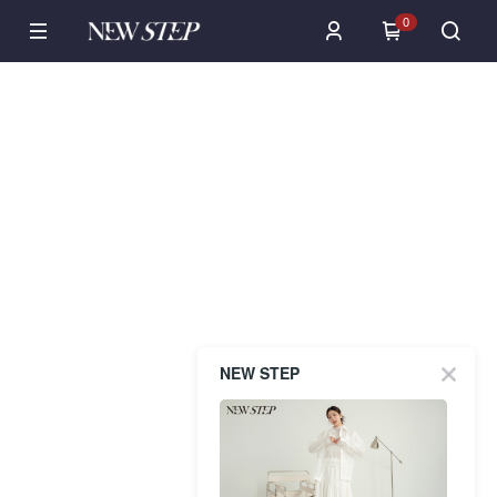
0
NEW STEP