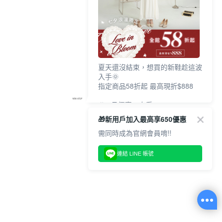
夏天還沒結束，想買的新鞋趁這波
入手🌞
指定商品58折起 最高現折$888
🎉 8月優惠一次看
①LINE購物最高10%回饋
🎁新用戶加入最高享650優惠
②每周限定品現折200
③指定商品58折起 最高現折$888
需同時成為官網會員唷!!
上班鞋、休閒鞋、涼鞋一次逛齊
連結 LINE 帳號
好搭、出遊好走、聚會也漂亮