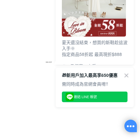
夏天還沒結束，想買的新鞋趁這波
入手🌞
指定商品58折起 最高現折$888
🎉 8月優惠一次看
①LINE購物最高10%回饋
🎁新用戶加入最高享650優惠
②每周限定品現折200
③指定商品58折起 最高現折$888
需同時成為官網會員唷!!
上班鞋、休閒鞋、涼鞋一次逛齊
連結 LINE 帳號
好搭、出遊好走、聚會也漂亮