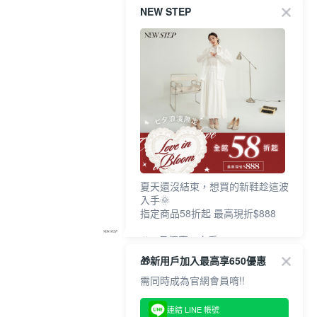
NEW STEP
夏天還沒結束，想買的新鞋趁這波
入手🌞
指定商品58折起 最高現折$888
🎉 8月優惠一次看
①LINE購物最高10%回饋
🎁新用戶加入最高享650優惠
②每周限定品現折200
③指定商品58折起 最高現折$888
需同時成為官網會員唷!!
上班鞋、休閒鞋、涼鞋一次逛齊
連結 LINE 帳號