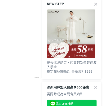
NEW STEP
夏天還沒結束，想買的新鞋趁這波
入手🌞
指定商品58折起 最高現折$888
🎉 8月優惠一次看
①LINE購物最高10%回饋
🎁新用戶加入最高享650優惠
②每周限定品現折200
③指定商品58折起 最高現折$888
需同時成為官網會員唷!!
上班鞋、休閒鞋、涼鞋一次逛齊
連結 LINE 帳號