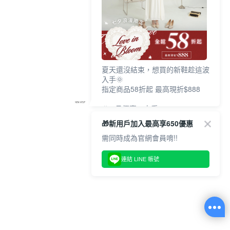
夏天還沒結束，想買的新鞋趁這波
入手🌞
指定商品58折起 最高現折$888
🎉 8月優惠一次看
①LINE購物最高10%回饋
🎁新用戶加入最高享650優惠
②每周限定品現折200
③指定商品58折起 最高現折$888
需同時成為官網會員唷!!
上班鞋、休閒鞋、涼鞋一次逛齊
連結 LINE 帳號
好搭、出遊好走、聚會也漂亮