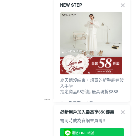
NEW STEP
夏天還沒結束，想買的新鞋趁這波
入手🌞
指定商品58折起 最高現折$888
🎉 8月優惠一次看
①LINE購物最高10%回饋
🎁新用戶加入最高享650優惠
②每周限定品現折200
③指定商品58折起 最高現折$888
需同時成為官網會員唷!!
上班鞋、休閒鞋、涼鞋一次逛齊
連結 LINE 帳號