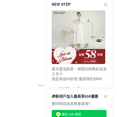
NEW STEP
夏天還沒結束，想買的新鞋趁這波
入手🌞
指定商品58折起 最高現折$888
🎉 8月優惠一次看
①LINE購物最高10%回饋
🎁新用戶加入最高享650優惠
②每周限定品現折200
③指定商品58折起 最高現折$888
需同時成為官網會員唷!!
上班鞋、休閒鞋、涼鞋一次逛齊
連結 LINE 帳號