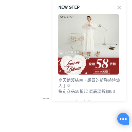
NEW STEP
夏天還沒結束，想買的新鞋趁這波
入手🌞
指定商品58折起 最高現折$888
🎉 8月優惠一次看
①LINE購物最高10%回饋
②每周限定品現折200
③指定商品58折起 最高現折$888
上班鞋、休閒鞋、涼鞋一次逛齊