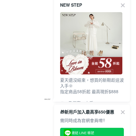
NEW STEP
夏天還沒結束，想買的新鞋趁這波
入手🌞
指定商品58折起 最高現折$888
🎉 8月優惠一次看
①LINE購物最高10%回饋
🎁新用戶加入最高享650優惠
②每周限定品現折200
③指定商品58折起 最高現折$888
需同時成為官網會員唷!!
上班鞋、休閒鞋、涼鞋一次逛齊
連結 LINE 帳號