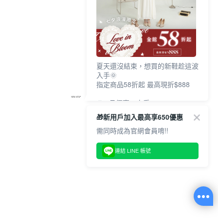
夏天還沒結束，想買的新鞋趁這波
入手🌞
指定商品58折起 最高現折$888
🎉 8月優惠一次看
①LINE購物最高10%回饋
🎁新用戶加入最高享650優惠
②每周限定品現折200
③指定商品58折起 最高現折$888
需同時成為官網會員唷!!
上班鞋、休閒鞋、涼鞋一次逛齊
連結 LINE 帳號
好搭、出遊好走、聚會也漂亮