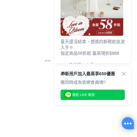
夏天還沒結束，想買的新鞋趁這波
入手🌞
指定商品58折起 最高現折$888
🎉 8月優惠一次看
①LINE購物最高10%回饋
🎁新用戶加入最高享650優惠
②每周限定品現折200
③指定商品58折起 最高現折$888
需同時成為官網會員唷!!
上班鞋、休閒鞋、涼鞋一次逛齊
連結 LINE 帳號
好搭、出遊好走、聚會也漂亮