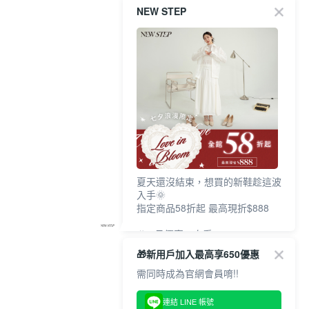
NEW STEP
夏天還沒結束，想買的新鞋趁這波
入手🌞
指定商品58折起 最高現折$888
🎉 8月優惠一次看
①LINE購物最高10%回饋
🎁新用戶加入最高享650優惠
②每周限定品現折200
③指定商品58折起 最高現折$888
需同時成為官網會員唷!!
上班鞋、休閒鞋、涼鞋一次逛齊
連結 LINE 帳號