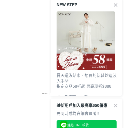
NEW STEP
夏天還沒結束，想買的新鞋趁這波
入手🌞
指定商品58折起 最高現折$888
🎉 8月優惠一次看
①LINE購物最高10%回饋
🎁新用戶加入最高享650優惠
②每周限定品現折200
③指定商品58折起 最高現折$888
需同時成為官網會員唷!!
上班鞋、休閒鞋、涼鞋一次逛齊
連結 LINE 帳號